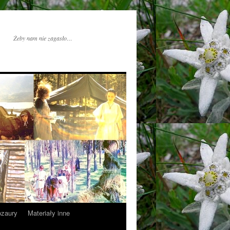
Żeby nam nie zagasło…
ozaury
Materiały inne