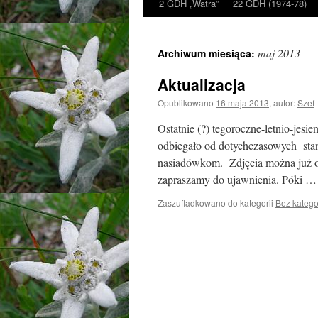
2 GDH „Watra”
22 GDH (1974-78)
maj 2013
Archiwum miesiąca:
Aktualizacja
Opublikowano
16 maja 2013
,
autor:
Szef
Ostatnie (?) tegoroczne-letnio-jesi
odbiegało od dotychczasowych stan
nasiadówkom. Zdjęcia można już obe
zapraszamy do ujawnienia. Póki 
Zaszufladkowano do kategorii
Bez katego