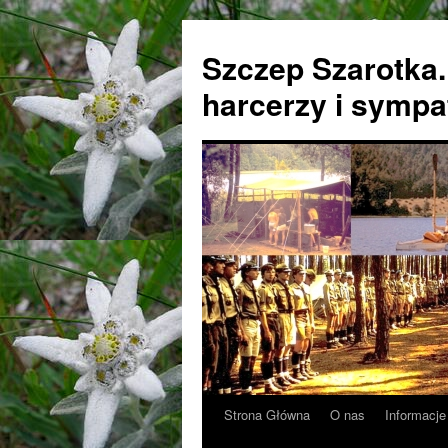
Przejdź
do
Szczep Szarotka.
treści
harcerzy i sympa
Strona Główna
O nas
Informacje