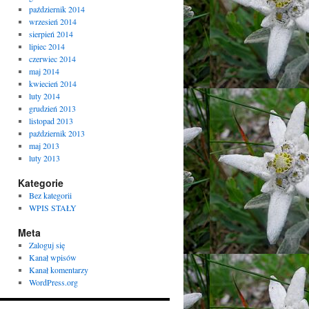
październik 2014
wrzesień 2014
sierpień 2014
lipiec 2014
czerwiec 2014
maj 2014
kwiecień 2014
luty 2014
grudzień 2013
listopad 2013
październik 2013
maj 2013
luty 2013
Kategorie
Bez kategorii
WPIS STAŁY
Meta
Zaloguj się
Kanał wpisów
Kanał komentarzy
WordPress.org