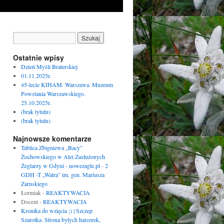
Ostatnie wpisy
Dzień Myśli Braterskiej
01.11.2025r.
45-lecie KIHAM. Warszawa. Muzeum
Powstania Warszawskiego.
25.10.2025r.
(brak tytułu)
(brak tytułu)
Najnowsze komentarze
Tablica Zbigniewa „Bacy”
Żochowskiego w Alei Zasłużonych
Żeglarzy w Gdyni - nowezagle.pl
-
2
GDH -T „Watra” im. gen. Mariusza
Zaruskiego
Łormiak
-
REAKTYWACJA
Docent
-
REAKTYWACJA
Kronika do wzięcia ;) | Szczep
Szarotka. Strona byłych harcerek,