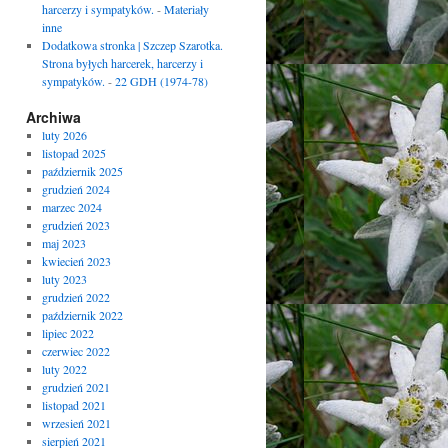
harcerzy i sympatyków.
-
Materiały
inne
Dodatkowa stronka | Szczep Szarotka.
Strona byłych harcerek, harcerzy i
sympatyków.
-
22 GDH (1974-78)
Archiwa
luty 2026
listopad 2025
październik 2025
grudzień 2024
marzec 2024
grudzień 2023
maj 2023
kwiecień 2023
luty 2023
grudzień 2022
październik 2022
lipiec 2022
czerwiec 2022
luty 2022
grudzień 2021
listopad 2021
wrzesień 2021
sierpień 2021