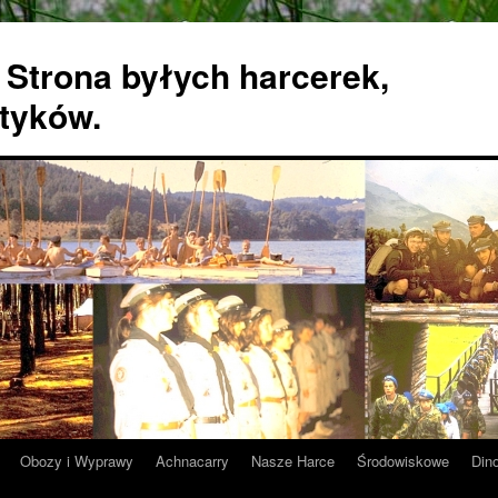
 Strona byłych harcerek,
tyków.
Obozy i Wyprawy
Achnacarry
Nasze Harce
Środowiskowe
Din