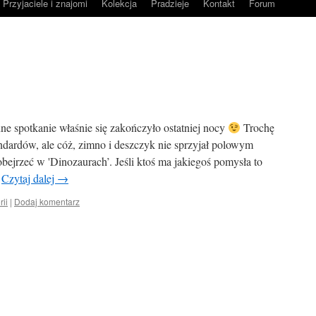
Przyjaciele i znajomi
Kolekcja
Pradzieje
Kontakt
Forum
enne spotkanie właśnie się zakończyło ostatniej nocy
Trochę
dardów, ale cóż, zimno i deszczyk nie sprzyjał polowym
jrzeć w 'Dinozaurach’. Jeśli ktoś ma jakiegoś pomysła to
…
Czytaj dalej
→
rii
|
Dodaj komentarz