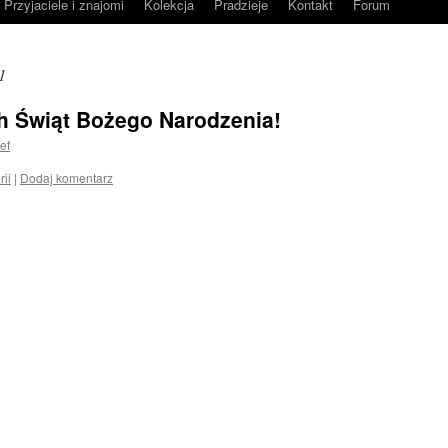
Przyjaciele i znajomi
Kolekcja
Pradzieje
Kontakt
Forum
1
 Świąt Bożego Narodzenia!
ef
rii
|
Dodaj komentarz