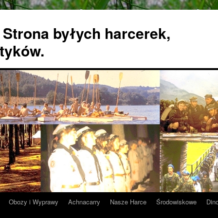
 Strona byłych harcerek,
tyków.
Obozy i Wyprawy
Achnacarry
Nasze Harce
Środowiskowe
Din