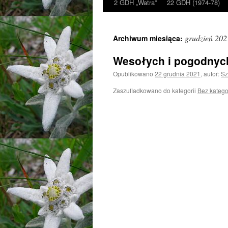
2 GDH „Watra”
22 GDH (1974-78)
grudzień 202
Archiwum miesiąca:
Wesołych i pogodnych
Opublikowano
22 grudnia 2021
,
autor:
Sz
Zaszufladkowano do kategorii
Bez katego