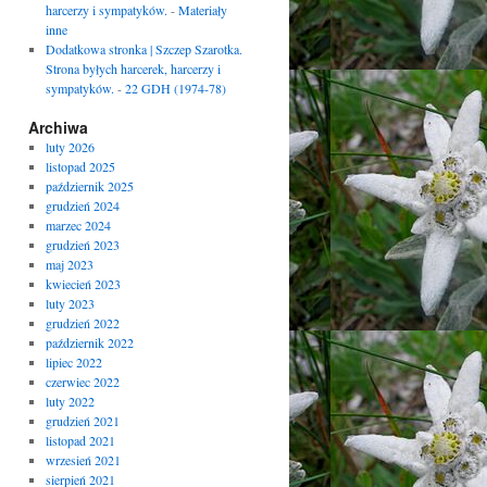
harcerzy i sympatyków.
-
Materiały
inne
Dodatkowa stronka | Szczep Szarotka.
Strona byłych harcerek, harcerzy i
sympatyków.
-
22 GDH (1974-78)
Archiwa
luty 2026
listopad 2025
październik 2025
grudzień 2024
marzec 2024
grudzień 2023
maj 2023
kwiecień 2023
luty 2023
grudzień 2022
październik 2022
lipiec 2022
czerwiec 2022
luty 2022
grudzień 2021
listopad 2021
wrzesień 2021
sierpień 2021