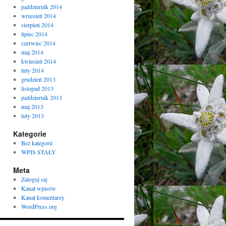
październik 2014
wrzesień 2014
sierpień 2014
lipiec 2014
czerwiec 2014
maj 2014
kwiecień 2014
luty 2014
grudzień 2013
listopad 2013
październik 2013
maj 2013
luty 2013
Kategorie
Bez kategorii
WPIS STAŁY
Meta
Zaloguj się
Kanał wpisów
Kanał komentarzy
WordPress.org