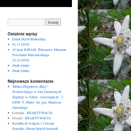
Ostatnie wpisy
Dzień Myśli Braterskiej
01.11.2025r.
45-lecie KIHAM. Warszawa. Muzeum
Powstania Warszawskiego.
25.10.2025r.
(brak tytułu)
(brak tytułu)
Najnowsze komentarze
Tablica Zbigniewa „Bacy”
Żochowskiego w Alei Zasłużonych
Żeglarzy w Gdyni - nowezagle.pl
-
2
GDH -T „Watra” im. gen. Mariusza
Zaruskiego
Łormiak
-
REAKTYWACJA
Docent
-
REAKTYWACJA
Kronika do wzięcia ;) | Szczep
Szarotka. Strona byłych harcerek,