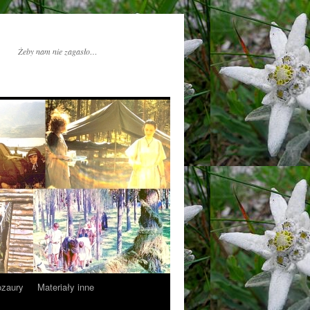
Żeby nam nie zagasło…
ozaury
Materiały inne