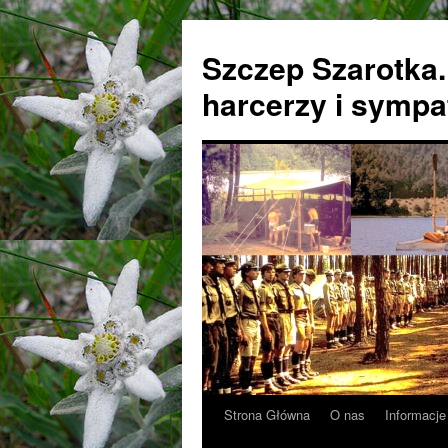
Przejdź
do
Szczep Szarotka.
treści
harcerzy i sympa
Strona Główna
O nas
Informacje