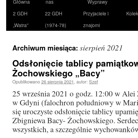
Główna
nas
Wyprawy
2 GDH
22 GDH
Przyjaciele i
Kolek
„Watra”
(1974-78)
znajomi
sierpień 2021
Archiwum miesiąca:
Odsłonięcie tablicy pamiątko
Żochowskiego „Bacy”
Opublikowano
26 sierpnia 2021
,
autor:
Szef
25 września 2021 o godz. 12:00 w Alei
w Gdyni (falochron południowy w Mari
się uroczyste odsłonięcie tablicy upamię
Zbigniewa Bacy- Żochowskiego. Serdec
wszystkich, a szczególnie wychowankó